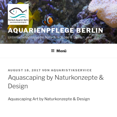
Zum
Inhalt
springen
AQUARIENPFLEGE BERLIN
Unternehmensgruppe Naturkonzepte & Design
Menü
VERÖFFENTLICHT
AUGUST 18, 2017
VON
AQUARISTIKSERVICE
AM
Aquascaping by Naturkonzepte &
Design
Aquascaping Art by Naturkonzepte & Design