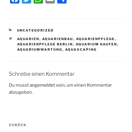
a
w
h
m
ei
c
itt
at
ai
le
e
er
s
l
n
KATEGORIEN
UNCATEGORIZED
b
A
SCHLAGWÖRTER
AQUARIEN
,
AQUARIENBAU
,
AQUARIENPFLEGE
,
o
p
AQUARIENPFLEGE BERLIN
,
AQUARIUM KAUFEN
,
AQUARIUMWARTUNG
,
AQUASCAPING
o
p
k
Schreibe einen Kommentar
Du musst
angemeldet
sein, um einen Kommentar
abzugeben.
Beitragsnavigation
Vorheriger
ZURÜCK