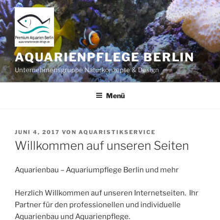
Zum
Inhalt
springen
AQUARIENPFLEGE BERLIN
Unternehmensgruppe Naturkonzepte & Design
Menü
VERÖFFENTLICHT
JUNI 4, 2017
VON
AQUARISTIKSERVICE
AM
Willkommen auf unseren Seiten
Aquarienbau – Aquariumpflege Berlin und mehr
Herzlich Willkommen auf unseren Internetseiten. Ihr
Partner für den professionellen und individuelle
Aquarienbau und Aquarienpflege.