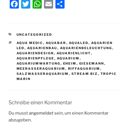
F
T
W
E
T
a
w
h
m
ei
c
itt
at
ai
le
e
er
s
l
n
KATEGORIEN
UNCATEGORIZED
b
A
SCHLAGWÖRTER
AQUA MEDIC
,
AQUABAR
,
AQUALED
,
AQUARIEN
o
p
LED
,
AQUARIENBAU
,
AQUARIENBELEUCHTUNG
,
AQUARIENDESIGN
,
AQUARIENLICHT
,
o
p
AQUARIENPFLEGE
,
AQUARIUM
,
AQUARIUMWARTUNG
,
EHEIM
,
GIESEMANN
,
k
MEERASSERAQUARIUM
,
RIFFAQUARIUM
,
SALZWASSERAQUARIUM
,
STREAM BIZ
,
TROPIC
MARIN
Schreibe einen Kommentar
Du musst
angemeldet
sein, um einen Kommentar
abzugeben.