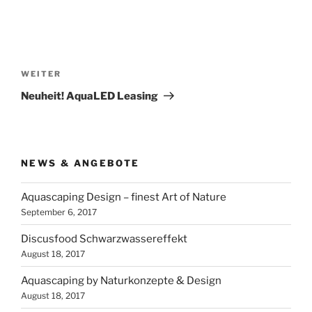
Beitragsnavigation
Nächster
WEITER
Beitrag
Neuheit! AquaLED Leasing
NEWS & ANGEBOTE
Aquascaping Design – finest Art of Nature
September 6, 2017
Discusfood Schwarzwassereffekt
August 18, 2017
Aquascaping by Naturkonzepte & Design
August 18, 2017