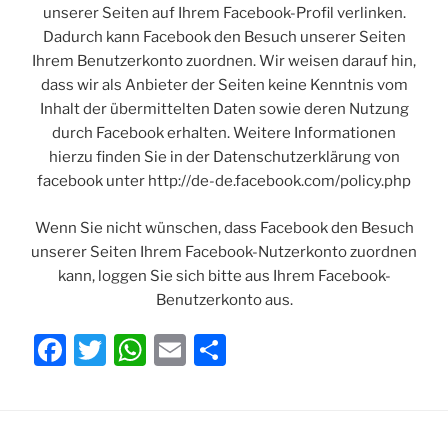
unserer Seiten auf Ihrem Facebook-Profil verlinken.
Dadurch kann Facebook den Besuch unserer Seiten
Ihrem Benutzerkonto zuordnen. Wir weisen darauf hin,
dass wir als Anbieter der Seiten keine Kenntnis vom
Inhalt der übermittelten Daten sowie deren Nutzung
durch Facebook erhalten. Weitere Informationen
hierzu finden Sie in der Datenschutzerklärung von
facebook unter http://de-de.facebook.com/policy.php
Wenn Sie nicht wünschen, dass Facebook den Besuch
unserer Seiten Ihrem Facebook-Nutzerkonto zuordnen
kann, loggen Sie sich bitte aus Ihrem Facebook-
Benutzerkonto aus.
F
T
W
E
T
a
w
h
m
ei
c
itt
at
ai
le
e
er
s
l
n