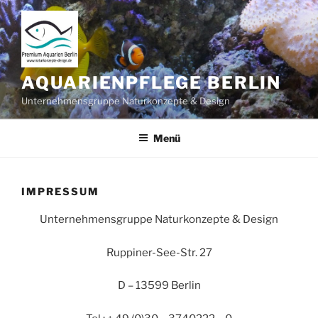
Zum
Inhalt
springen
AQUARIENPFLEGE BERLIN
Unternehmensgruppe Naturkonzepte & Design
Menü
IMPRESSUM
Unternehmensgruppe Naturkonzepte & Design
Ruppiner-See-Str. 27
D – 13599 Berlin