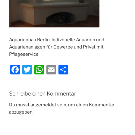
Aquarienbau Berlin. Indivduelle Aquarien und
Aquarienanlagen für Gewerbe und Privat mit
Pflegeservice
F
T
W
E
T
a
w
h
m
ei
c
itt
at
ai
le
Schreibe einen Kommentar
e
er
s
l
n
b
A
Du musst
angemeldet
sein, um einen Kommentar
abzugeben.
o
p
o
p