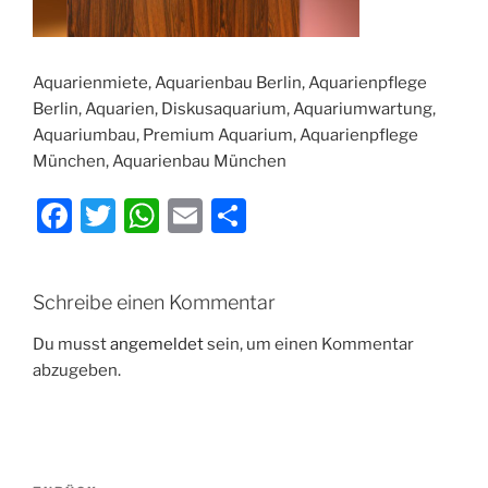
Aquarienmiete, Aquarienbau Berlin, Aquarienpflege
Berlin, Aquarien, Diskusaquarium, Aquariumwartung,
Aquariumbau, Premium Aquarium, Aquarienpflege
München, Aquarienbau München
F
T
W
E
T
a
w
h
m
ei
c
itt
at
ai
le
Schreibe einen Kommentar
e
er
s
l
n
b
A
Du musst
angemeldet
sein, um einen Kommentar
abzugeben.
o
p
o
p
k
Beitragsnavigation